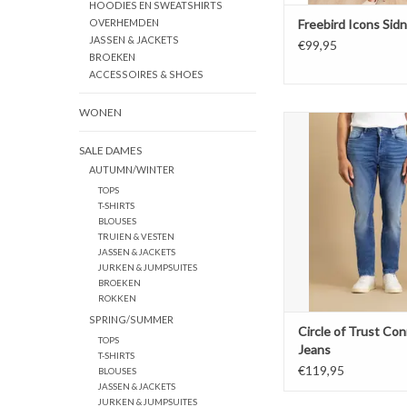
HOODIES EN SWEATSHIRTS
Freebird Icons Sidn
OVERHEMDEN
JASSEN & JACKETS
€99,95
BROEKEN
ACCESSOIRES & SHOES
WONEN
Circle of Trust Con
TOEVOEGEN AAN WI
SALE DAMES
AUTUMN/WINTER
TOPS
T-SHIRTS
BLOUSES
TRUIEN & VESTEN
JASSEN & JACKETS
JURKEN & JUMPSUITES
BROEKEN
ROKKEN
SPRING/SUMMER
Circle of Trust Co
TOPS
Jeans
T-SHIRTS
€119,95
BLOUSES
JASSEN & JACKETS
JURKEN & JUMPSUITES