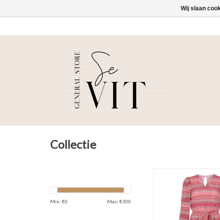
Wij slaan coo
Collectie
Freebird Icons Dio
TOEVOEGEN AAN WI
Min: €
0
Max: €
300