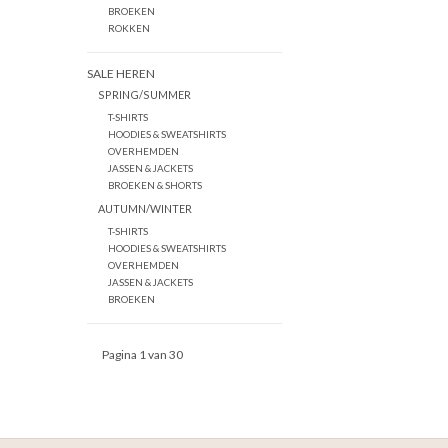
BROEKEN
ROKKEN
SALE HEREN
SPRING/SUMMER
T-SHIRTS
HOODIES & SWEATSHIRTS
OVERHEMDEN
JASSEN & JACKETS
BROEKEN & SHORTS
AUTUMN/WINTER
T-SHIRTS
HOODIES & SWEATSHIRTS
OVERHEMDEN
JASSEN & JACKETS
BROEKEN
Pagina 1 van 30