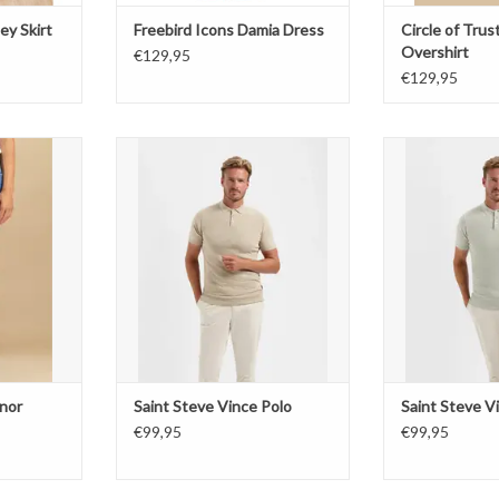
ey Skirt
Freebird Icons Damia Dress
Circle of Trus
Overshirt
€129,95
€129,95
nor Jeans
Saint Steve Vince Polo
Saint Stev
NKELWAGEN
nnor
Saint Steve Vince Polo
Saint Steve V
€99,95
€99,95