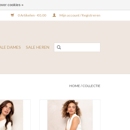
over cookies »
0 Artikelen - €0,00
Mijn account / Registreren
ALE DAMES
SALE HEREN
HOME
/
COLLECTIE
 Bibienne Blouse
Freebird Icons Vasili Jumpsuit
N WINKELWAGEN
TOEVOEGEN AAN WINKELWAGEN