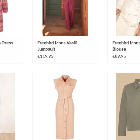
n Dress
Freebird Icons Vasili
Freebird Icon
Jumpsuit
Blouse
€119,95
€89,95
ey Skirt
Freebird Icons Damia Dress
Circle of Trust