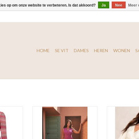
kies op om onze website te verbeteren. Is dat akkoord?
Ja
Nee
Meer 
HOME
SE VIT
DAMES
HEREN
WONEN
S
n Dress
Freebird Icons Vasili Jumpsuit
Freebird Icons
NKELWAGEN
TOEVOEGEN AA