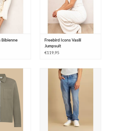
s Bibienne
Freebird Icons Vasili
Jumpsuit
€119,95
 Palmer Overshirt
Circle of Trust Connor Jeans
TOEVOEGEN AAN WINKELWAGEN