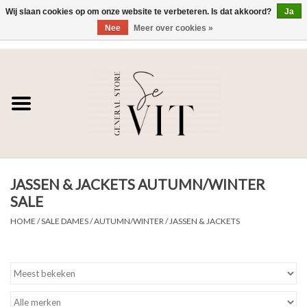
Wij slaan cookies op om onze website te verbeteren. Is dat akkoord?
Ja
Nee
Meer over cookies »
0 Artikelen - €0,00
Home
SE VIT
DAMES
JASSEN & JACKETS AUTUMN/WINTER
HEREN
SALE
WONEN
HOME
/
SALE DAMES
/
AUTUMN/WINTER
/
JASSEN & JACKETS
SALE DAMES
SALE HEREN