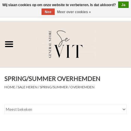
Wij slaan cookies op om onze website te verbeteren. Is dat akkoord?
Ja
Nee
Meer over cookies »
0 Artikelen - €0,00
Home
SE VIT
DAMES
SPRING/SUMMER OVERHEMDEN
HEREN
HOME
/
SALE HEREN
/
SPRING/SUMMER
/
OVERHEMDEN
WONEN
SALE DAMES
SALE HEREN