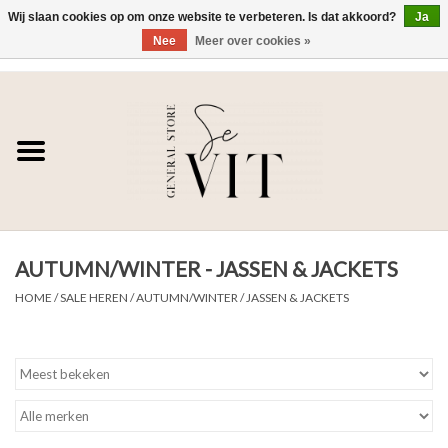
Wij slaan cookies op om onze website te verbeteren. Is dat akkoord?
Ja
Nee
Meer over cookies »
0 Artikelen - €0,00
Home
SE VIT
DAMES
AUTUMN/WINTER - JASSEN & JACKETS
HEREN
HOME
/
SALE HEREN
/
AUTUMN/WINTER
/
JASSEN & JACKETS
WONEN
SALE DAMES
SALE HEREN