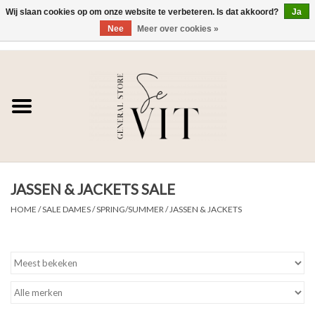
Wij slaan cookies op om onze website te verbeteren. Is dat akkoord?
Ja
Nee
Meer over cookies »
0 Artikelen - €0,00
Home
SE VIT
DAMES
JASSEN & JACKETS SALE
HEREN
HOME
/
SALE DAMES
/
SPRING/SUMMER
/
JASSEN & JACKETS
WONEN
SALE DAMES
SALE HEREN