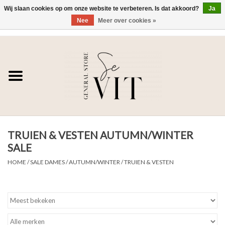
Wij slaan cookies op om onze website te verbeteren. Is dat akkoord?
Ja
Nee
Meer over cookies »
0 Artikelen - €0,00
Home
SE VIT
DAMES
TRUIEN & VESTEN AUTUMN/WINTER
HEREN
SALE
WONEN
HOME
/
SALE DAMES
/
AUTUMN/WINTER
/
TRUIEN & VESTEN
SALE DAMES
SALE HEREN