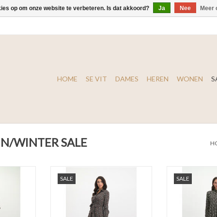
kies op om onze website te verbeteren. Is dat akkoord?
Ja
Nee
Meer 
HOME
SE VIT
DAMES
HEREN
WONEN
S
MN/WINTER SALE
H
 Vincenza
Lofty Manner Dress Holly
Lofty Manne
SALE
SALE
NKELWAGEN
TOEVOEGEN AA