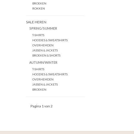
BROEKEN
ROKKEN
SALE HEREN
SPRING/SUMMER
T-SHIRTS
HOODIES & SWEATSHIRTS
OVERHEMDEN
JASSEN & JACKETS
BROEKEN & SHORTS
AUTUMN/WINTER
T-SHIRTS
HOODIES & SWEATSHIRTS
OVERHEMDEN
JASSEN & JACKETS
BROEKEN
Pagina 1 van 2