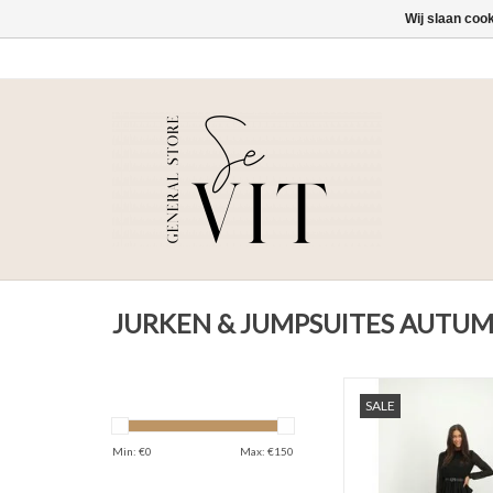
Wij slaan coo
JURKEN & JUMPSUITES AUTU
Lofty Manner Dress
SALE
TOEVOEGEN AAN WI
Min: €
0
Max: €
150