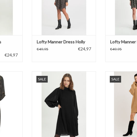
s
Lofty Manner Dress Holly
Lofty Manner 
€24,97
€49,95
€49,95
€24,97
 Dress Flora
My essential Wardrobe Dress
Rut@Circle K
SALE
SALE
Adele
TOEVOEGEN AA
NKELWAGEN