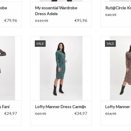
robe
My essential Wardrobe
Rut@Circle Kn
Dress Adele
€49,95
€79,96
€95,96
€119,95
ss Fani
Lofty Manner Dress Carmijn
Lofty Manne
SALE
SALE
NKELWAGEN
TOEVOEGEN AAN WINKELWAGEN
 Fani
Lofty Manner Dress Carmijn
Lofty Manner 
€24,97
€34,97
€69,95
€54,95