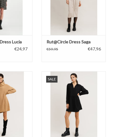
Dress Lucia
Rut@Circle Dress Saga
€24,97
€47,96
€59,95
nit Dress Alex
Rut@Circle Dress Luna
SALE
N WINKELWAGEN