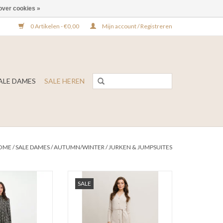
over cookies »
0 Artikelen - €0,00
Mijn account / Registreren
ALE DAMES
SALE HEREN
OME
/
SALE DAMES
/
AUTUMN/WINTER
/
JURKEN & JUMPSUITES
r Dress Lucia
Rut@Circle Dress Saga
SALE
N WINKELWAGEN