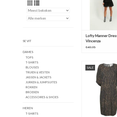
Lofty Manner Dres
Vincenza
SE VIT
€49,95
DAMES
TOPS
T-SHIRTS
My essential Wardrobe
BLOUSES
SALE
Sorine
TRUIEN & VESTEN
TOEVOEGEN AAN WI
JASSEN & JACKETS
JURKEN & JUMPSUITES
ROKKEN
BROEKEN
ACCESSOIRES & SHOES
HEREN
T-SHIRTS