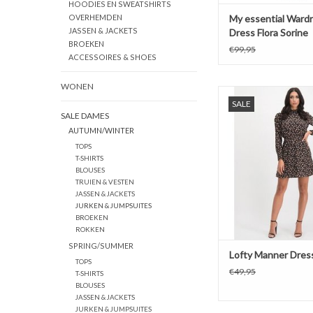
HOODIES EN SWEATSHIRTS
My essential Ward
OVERHEMDEN
JASSEN & JACKETS
Dress Flora Sorine
BROEKEN
€99,95
ACCESSOIRES & SHOES
WONEN
Lofty Manner Dre
SALE
TOEVOEGEN AAN WI
SALE DAMES
AUTUMN/WINTER
TOPS
T-SHIRTS
BLOUSES
TRUIEN & VESTEN
JASSEN & JACKETS
JURKEN & JUMPSUITES
BROEKEN
ROKKEN
SPRING/SUMMER
Lofty Manner Dress
TOPS
€49,95
T-SHIRTS
BLOUSES
JASSEN & JACKETS
JURKEN & JUMPSUITES