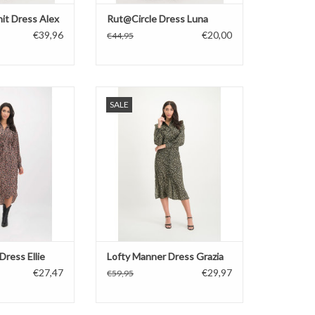
it Dress Alex
Rut@Circle Dress Luna
€39,96
€20,00
€44,95
r Dress Ellie
Lofty Manner Dress Grazia
SALE
TOEVOEGEN AAN WINKELWAGEN
Dress Ellie
Lofty Manner Dress Grazia
€27,47
€29,97
€59,95