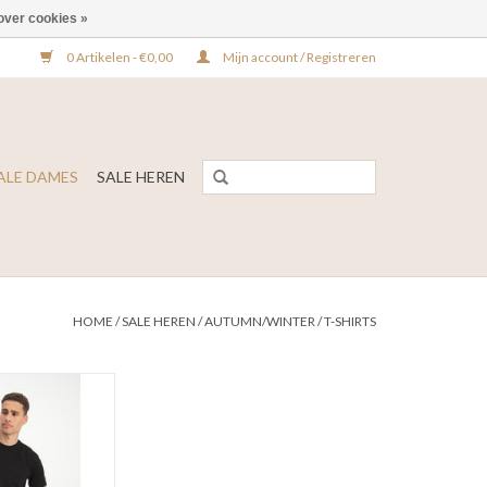
over cookies »
0 Artikelen - €0,00
Mijn account / Registreren
ALE DAMES
SALE HEREN
HOME
/
SALE HEREN
/
AUTUMN/WINTER
/
T-SHIRTS
-Shirt Fernando