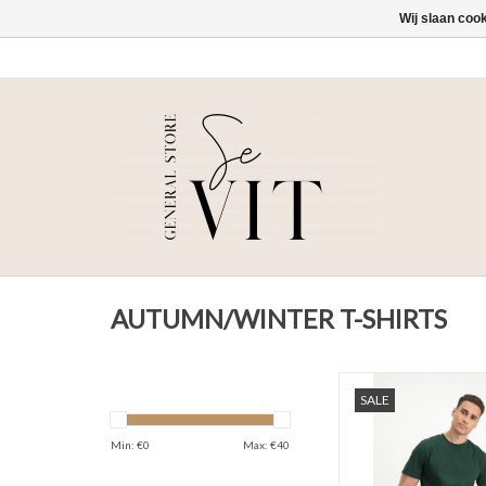
Wij slaan coo
AUTUMN/WINTER T-SHIRTS
Lofty Manner T-Shi
SALE
Min: €
0
Max: €
40