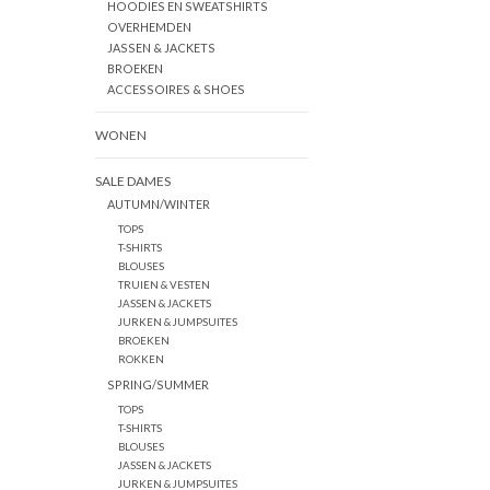
HOODIES EN SWEATSHIRTS
OVERHEMDEN
JASSEN & JACKETS
BROEKEN
ACCESSOIRES & SHOES
WONEN
SALE DAMES
AUTUMN/WINTER
TOPS
T-SHIRTS
BLOUSES
TRUIEN & VESTEN
JASSEN & JACKETS
JURKEN & JUMPSUITES
BROEKEN
ROKKEN
SPRING/SUMMER
TOPS
T-SHIRTS
BLOUSES
JASSEN & JACKETS
JURKEN & JUMPSUITES