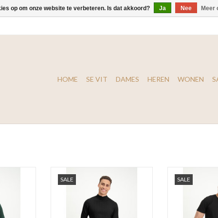
kies op om onze website te verbeteren. Is dat akkoord?
Ja
Nee
Meer 
HOME
SE VIT
DAMES
HEREN
WONEN
S
rt Eron
Lofty Manner Shirt Antonio
Lofty Manner T
SALE
SALE