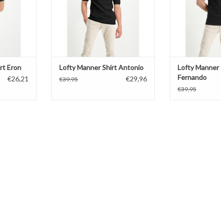
rt Eron
Lofty Manner Shirt Antonio
Lofty Manner 
Fernando
€26,21
€29,96
€39,95
€39,95