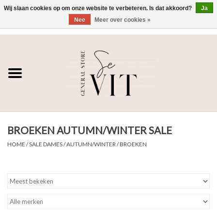
Wij slaan cookies op om onze website te verbeteren. Is dat akkoord?
Ja
Nee
Meer over cookies »
0 Artikelen - €0,00
Home
SE VIT
DAMES
BROEKEN AUTUMN/WINTER SALE
HEREN
HOME
/
SALE DAMES
/
AUTUMN/WINTER
/
BROEKEN
WONEN
SALE DAMES
SALE HEREN