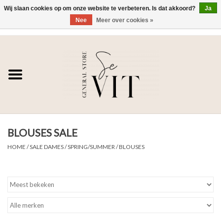
Wij slaan cookies op om onze website te verbeteren. Is dat akkoord?
Ja
Nee
Meer over cookies »
0 Artikelen - €0,00
Home
SE VIT
DAMES
BLOUSES SALE
HEREN
HOME
/
SALE DAMES
/
SPRING/SUMMER
/
BLOUSES
WONEN
SALE DAMES
SALE HEREN