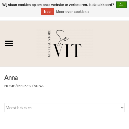
Wij slaan cookies op om onze website te verbeteren. Is dat akkoord?
Ja
Nee
Meer over cookies »
0 Artikelen - €0,00
Home
SE VIT
DAMES
Anna
HEREN
HOME
/
MERKEN
/
ANNA
WONEN
SALE DAMES
SALE HEREN