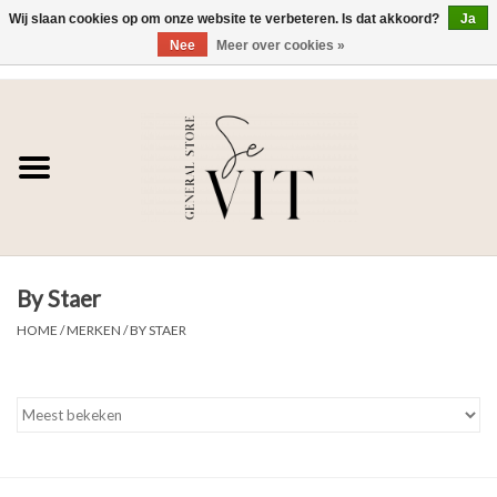
Wij slaan cookies op om onze website te verbeteren. Is dat akkoord?
Ja
Nee
Meer over cookies »
0 Artikelen - €0,00
Home
SE VIT
DAMES
By Staer
HEREN
HOME
/
MERKEN
/
BY STAER
WONEN
SALE DAMES
SALE HEREN