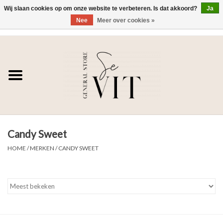
Wij slaan cookies op om onze website te verbeteren. Is dat akkoord?
Ja
Nee
Meer over cookies »
0 Artikelen - €0,00
Home
SE VIT
DAMES
Candy Sweet
HEREN
HOME
/
MERKEN
/
CANDY SWEET
WONEN
SALE DAMES
SALE HEREN