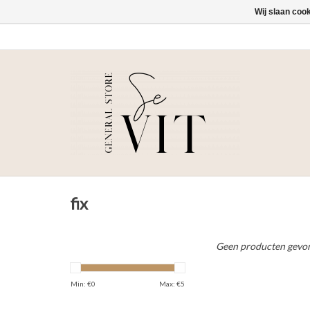
Wij slaan coo
fix
Geen producten gevon
Min: €
0
Max: €
5