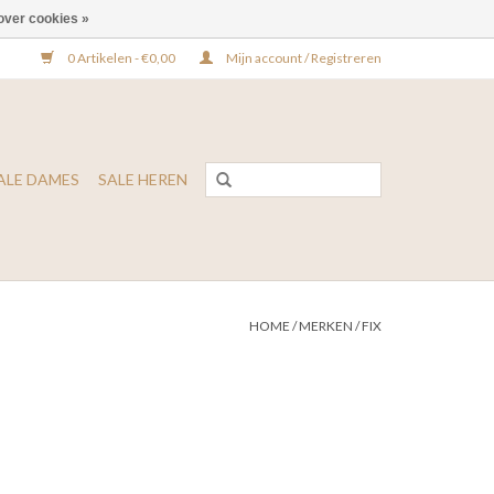
over cookies »
0 Artikelen - €0,00
Mijn account / Registreren
ALE DAMES
SALE HEREN
HOME
/
MERKEN
/
FIX