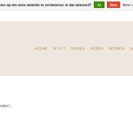
kies op om onze website te verbeteren. Is dat akkoord?
Ja
Nee
Meer 
HOME
SE VIT
DAMES
HEREN
WONEN
S
den!...