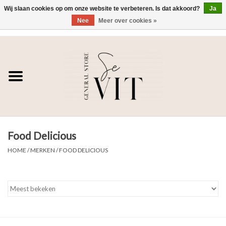
Wij slaan cookies op om onze website te verbeteren. Is dat akkoord?
Ja
Nee
Meer over cookies »
0 Artikelen - €0,00
Home
SE VIT
DAMES
Food Delicious
HEREN
HOME
/
MERKEN
/
FOOD DELICIOUS
WONEN
SALE DAMES
SALE HEREN