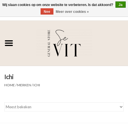
Wij slaan cookies op om onze website te verbeteren. Is dat akkoord?
Ja
Nee
Meer over cookies »
0 Artikelen - €0,00
Home
SE VIT
DAMES
Ichi
HEREN
HOME
/
MERKEN
/
ICHI
WONEN
SALE DAMES
SALE HEREN