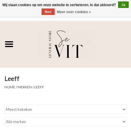
Wij slaan cookies op om onze website te verbeteren. Is dat akkoord?
Ja
Nee
Meer over cookies »
0 Artikelen - €0,00
Home
SE VIT
DAMES
Leeff
HEREN
HOME
/
MERKEN
/
LEEFF
WONEN
SALE DAMES
SALE HEREN