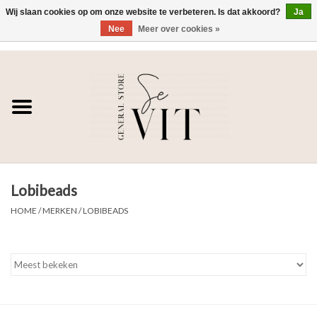
Wij slaan cookies op om onze website te verbeteren. Is dat akkoord?
Ja
Nee
Meer over cookies »
0 Artikelen - €0,00
Home
SE VIT
DAMES
Lobibeads
HEREN
HOME
/
MERKEN
/
LOBIBEADS
WONEN
SALE DAMES
SALE HEREN