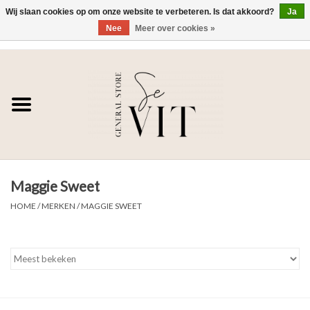
Wij slaan cookies op om onze website te verbeteren. Is dat akkoord?
Ja
Nee
Meer over cookies »
0 Artikelen - €0,00
Home
SE VIT
DAMES
Maggie Sweet
HEREN
HOME
/
MERKEN
/
MAGGIE SWEET
WONEN
SALE DAMES
SALE HEREN