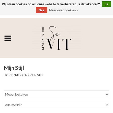
Wij slaan cookies op om onze website te verbeteren. Is dat akkoord?
Ja
Nee
Meer over cookies »
0 Artikelen - €0,00
Home
SE VIT
DAMES
Mijn Stijl
HEREN
HOME
/
MERKEN
/
MIJN STIJL
WONEN
SALE DAMES
SALE HEREN