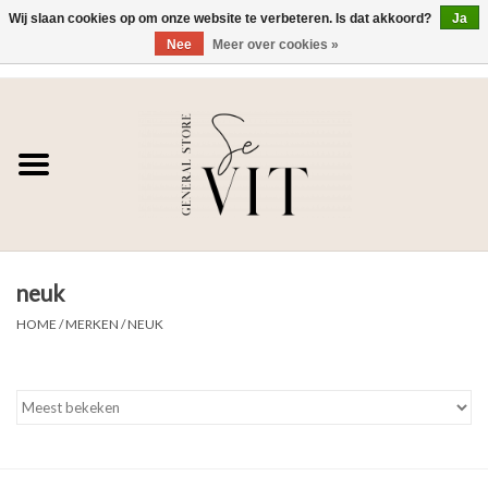
Wij slaan cookies op om onze website te verbeteren. Is dat akkoord?
Ja
Nee
Meer over cookies »
0 Artikelen - €0,00
Home
SE VIT
DAMES
neuk
HEREN
HOME
/
MERKEN
/
NEUK
WONEN
SALE DAMES
SALE HEREN