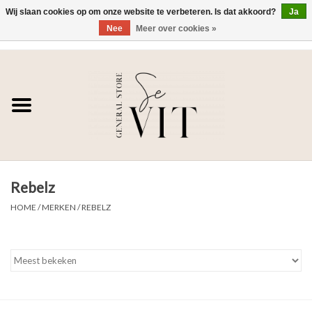
Wij slaan cookies op om onze website te verbeteren. Is dat akkoord?
Ja
Nee
Meer over cookies »
0 Artikelen - €0,00
Home
SE VIT
DAMES
Rebelz
HEREN
HOME
/
MERKEN
/
REBELZ
WONEN
SALE DAMES
SALE HEREN