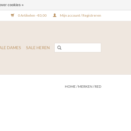
over cookies »
0 Artikelen - €0,00
Mijn account / Registreren
ALE DAMES
SALE HEREN
HOME
/
MERKEN
/
RED