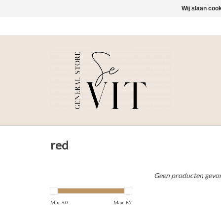
Wij slaan coo
red
Geen producten gevon
Min: €
0
Max: €
5