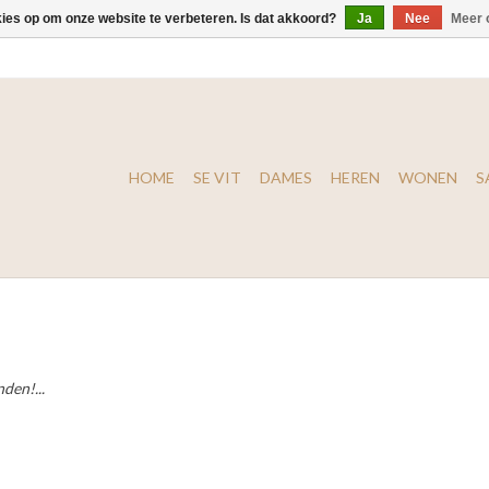
kies op om onze website te verbeteren. Is dat akkoord?
Ja
Nee
Meer 
HOME
SE VIT
DAMES
HEREN
WONEN
S
den!...