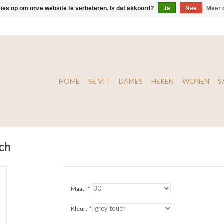
kies op om onze website te verbeteren. Is dat akkoord?
Ja
Nee
Meer 
HOME
SE VIT
DAMES
HEREN
WONEN
S
uch
Maat:
*
Kleur:
*