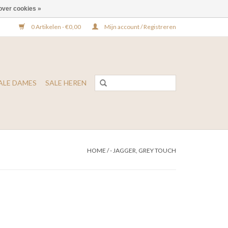
over cookies »
0 Artikelen - €0,00
Mijn account / Registreren
ALE DAMES
SALE HEREN
HOME
/
- JAGGER, GREY TOUCH