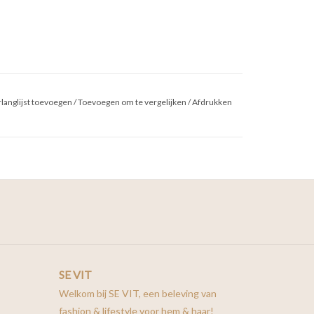
langlijst toevoegen
/
Toevoegen om te vergelijken
/
Afdrukken
SE VIT
Welkom bij SE VIT, een beleving van
fashion & lifestyle voor hem & haar!