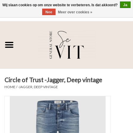
Wij slaan cookies op om onze website te verbeteren. Is dat akkoord?
Ja
Nee
Meer over cookies »
0 Artikelen - €0,00
Home
SE VIT
DAMES
Circle of Trust -Jagger, Deep vintage
HEREN
HOME
/
-JAGGER, DEEP VINTAGE
WONEN
SALE DAMES
SALE HEREN