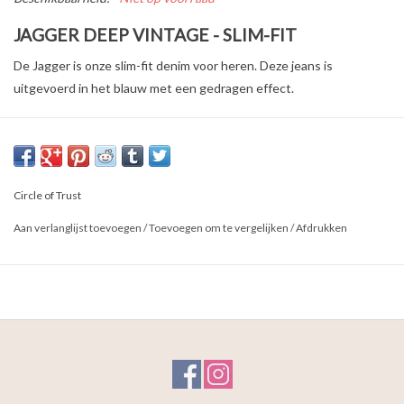
JAGGER DEEP VINTAGE - SLIM-FIT
De Jagger is onze slim-fit denim voor heren. Deze jeans is
uitgevoerd in het blauw met een gedragen effect.
- 98% katoen, 2% elastane
- mid-rise slim-fit
- 5-pocket design
Circle of Trust
- knoopsluiting
- stretch denim
Aan verlanglijst toevoegen
/
Toevoegen om te vergelijken
/
Afdrukken