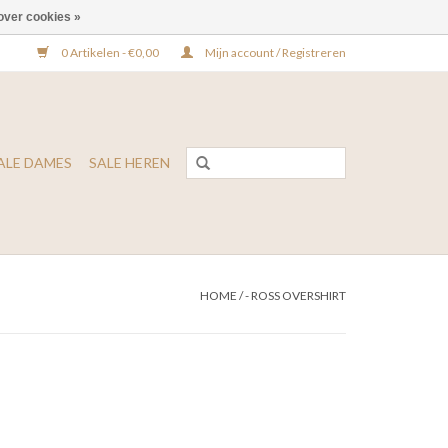
over cookies »
0 Artikelen - €0,00
Mijn account / Registreren
ALE DAMES
SALE HEREN
HOME
/
- ROSS OVERSHIRT