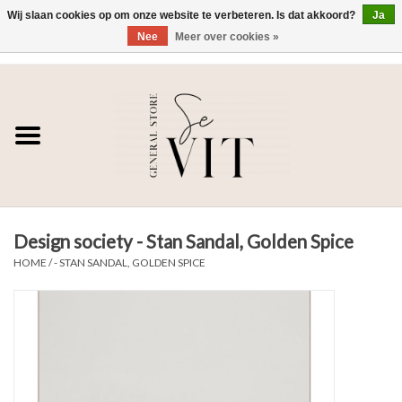
Wij slaan cookies op om onze website te verbeteren. Is dat akkoord?
Ja
Nee
Meer over cookies »
0 Artikelen - €0,00
Home
SE VIT
DAMES
Design society - Stan Sandal, Golden Spice
HEREN
HOME
/
- STAN SANDAL, GOLDEN SPICE
WONEN
SALE DAMES
SALE HEREN