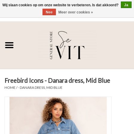
Wij slaan cookies op om onze website te verbeteren. Is dat akkoord?
Ja
Nee
Meer over cookies »
0 Artikelen - €0,00
Home
SE VIT
DAMES
Freebird Icons - Danara dress, Mid Blue
HEREN
HOME
/
- DANARA DRESS, MID BLUE
WONEN
SALE DAMES
SALE HEREN