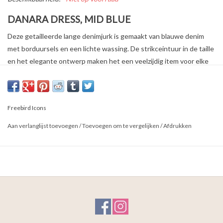
DANARA DRESS, MID BLUE
Deze getailleerde lange denimjurk is gemaakt van blauwe denim
met borduursels en een lichte wassing. De strikceintuur in de taille
en het elegante ontwerp maken het een veelzijdig item voor elke
gelegenheid.
Kenmerken:
Lange denimjurk
Freebird Icons
Strikceintuur in de taille
Aan verlanglijst toevoegen
/
Toevoegen om te vergelijken
/
Afdrukken
Blauwe denimkwaliteit met borduursels en lichte wassing
Stofsamenstelling: 99% Katoen, 1% Elastaan
Het model is 172 cm en draagt maat S