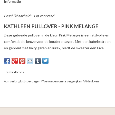
Informatie
Beschikbaarheid:
Op voorraad
KATHLEEN PULLOVER - PINK MELANGE
Deze gebreide pullover in de kleur Pink Melange is een stijlvolle en
comfortabele keuze voor de koudere dagen. Met een kabelpatroon
en gebreid met hairy garen en lurex, biedt de sweater een luxe
uitstraling. De ronde hals zorgt voor een klassieke touch.
Kenmerken:
Ronde hals
Freebird Icons
Gebreide pullover met kabelpatroon
Aan verlanglijst toevoegen
/
Toevoegen om te vergelijken
/
Afdrukken
Knitted hairy garen met lurex
Stofsamenstelling: 60% Polyacryl, 10% Polyester, 14%
Polyamide, 8% Viscose, 8% Wol
Het model is 175 cm en draagt maat S