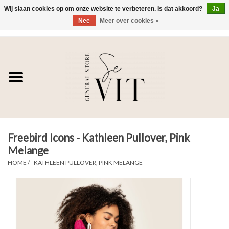
Wij slaan cookies op om onze website te verbeteren. Is dat akkoord?
Ja
Nee
Meer over cookies »
0 Artikelen - €0,00
Home
SE VIT
DAMES
Freebird Icons - Kathleen Pullover, Pink
HEREN
Melange
HOME
/
- KATHLEEN PULLOVER, PINK MELANGE
WONEN
SALE DAMES
SALE HEREN