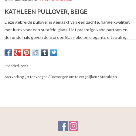
KATHLEEN PULLOVER, BEIGE
Deze gebreide pullover is gemaakt van een zachte, harige kwaliteit
met lurex voor een subtiele glans. Het prachtige kabelpatroon en
de ronde hals geven de trui een klassieke en elegante uitstraling.
Perfect voor de koudere dagen, en gemakkelijk te combineren met
diverse outfits.
Kenmerken:
Freebird Icons
Knitted harig garen met lurex
Aan verlanglijst toevoegen
/
Toevoegen om te vergelijken
/
Afdrukken
Gebreid kabelpatroon
Ronde hals
Stofsamenstelling: 60% Polyacryl, 10% Polyester, 14%
Polyamide, 8% Viscose, 8% Wol
Her model is 175 cm en draagt maat
S