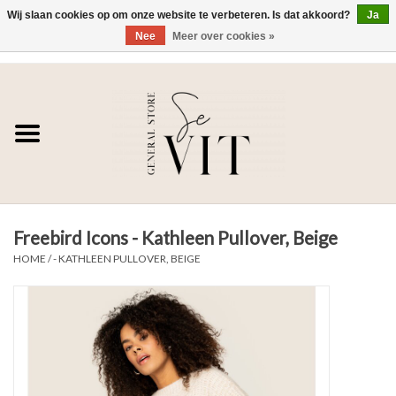
Wij slaan cookies op om onze website te verbeteren. Is dat akkoord?
Ja
Nee
Meer over cookies »
0 Artikelen - €0,00
Home
SE VIT
DAMES
Freebird Icons - Kathleen Pullover, Beige
HEREN
HOME
/
- KATHLEEN PULLOVER, BEIGE
WONEN
SALE DAMES
SALE HEREN