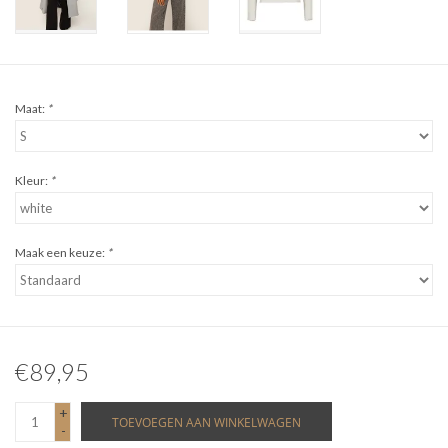
Maat:
*
Kleur:
*
Maak een keuze:
*
€89,95
+
TOEVOEGEN AAN WINKELWAGEN
-