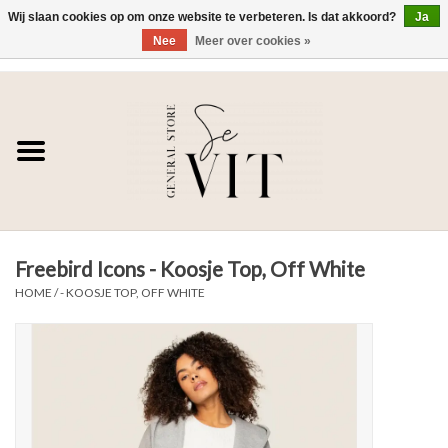
Wij slaan cookies op om onze website te verbeteren. Is dat akkoord?
Ja
Nee
Meer over cookies »
0 Artikelen - €0,00
Home
SE VIT
DAMES
Freebird Icons - Koosje Top, Off White
HEREN
HOME
/
- KOOSJE TOP, OFF WHITE
WONEN
SALE DAMES
SALE HEREN