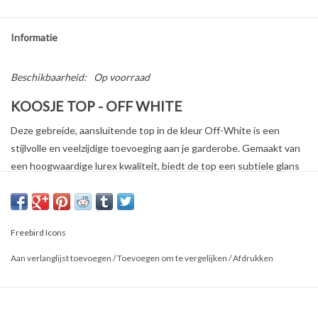
Informatie
Beschikbaarheid:
Op voorraad
KOOSJE TOP - OFF WHITE
Deze gebreide, aansluitende top in de kleur Off-White is een
stijlvolle en veelzijdige toevoeging aan je garderobe. Gemaakt van
een hoogwaardige lurex kwaliteit, biedt de top een subtiele glans
die perfect is voor zowel dagelijkse als meer geklede
gelegenheden.
Freebird Icons
Kenmerken:
Ronde hals
Aan verlanglijst toevoegen
/
Toevoegen om te vergelijken
/
Afdrukken
Lange mouwen
Kleur: Off-White
Stofsamenstelling: 61% Viscose, 24% Polyester, 15% Lurex