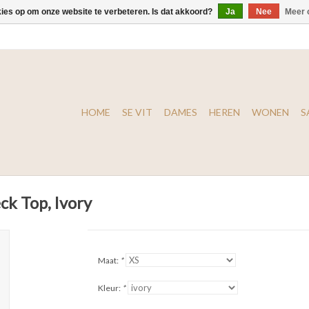
kies op om onze website te verbeteren. Is dat akkoord?
Ja
Nee
Meer 
HOME
SE VIT
DAMES
HEREN
WONEN
S
k Top, Ivory
Maat:
*
Kleur:
*