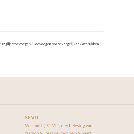
langlijst toevoegen
/
Toevoegen om te vergelijken
/
Afdrukken
SE VIT
Welkom bij SE VIT, een beleving van
fashion & lifestyle voor hem & haar!