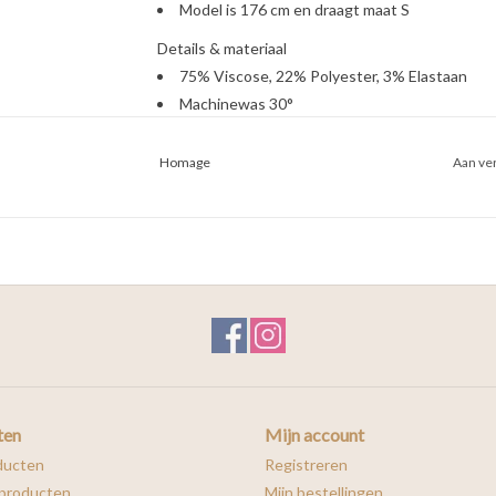
Model is 176 cm en draagt maat S
Details & materiaal
75% Viscose, 22% Polyester, 3% Elastaan
Machinewas 30°
Homage
Aan ver
ten
Mijn account
ducten
Registreren
producten
Mijn bestellingen