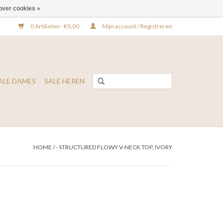
over cookies »
0 Artikelen - €0,00
Mijn account / Registreren
ALE DAMES
SALE HEREN
HOME
/
- STRUCTURED FLOWY V-NECK TOP, IVORY