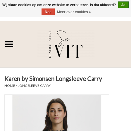
Wij slaan cookies op om onze website te verbeteren. Is dat akkoord?
Ja
Nee
Meer over cookies »
0 Artikelen - €0,00
Home
SE VIT
DAMES
Karen by Simonsen Longsleeve Carry
HEREN
HOME
/
LONGSLEEVE CARRY
WONEN
SALE DAMES
SALE HEREN