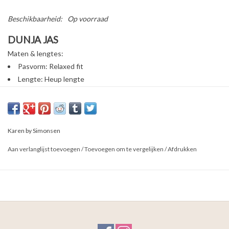
Beschikbaarheid:
Op voorraad
DUNJA JAS
Maten & lengtes:
Pasvorm: Relaxed fit
Lengte: Heup lengte
Lengte 70 cm komt overeen met maat 34
Samenstelling : 100% Nylon
Voor: 100% Polyester
Vulling: 100% Polyester
Karen by Simonsen
Materiaal & verzorging:
Aan verlanglijst toevoegen
/
Toevoegen om te vergelijken
/
Afdrukken