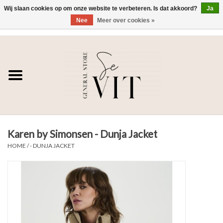
Wij slaan cookies op om onze website te verbeteren. Is dat akkoord?
Ja
Nee
Meer over cookies »
0 Artikelen - €0,00
Home
SE VIT
DAMES
Karen by Simonsen - Dunja Jacket
HEREN
HOME
/
- DUNJA JACKET
WONEN
SALE DAMES
SALE HEREN