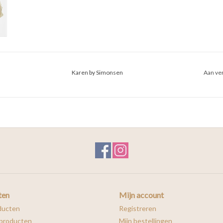
Karen by Simonsen
Aan ver
ten
Mijn account
ducten
Registreren
producten
Mijn bestellingen