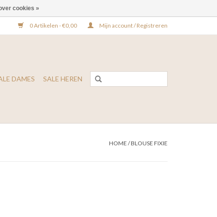
over cookies »
0 Artikelen - €0,00
Mijn account / Registreren
ALE DAMES
SALE HEREN
HOME
/
BLOUSE FIXIE