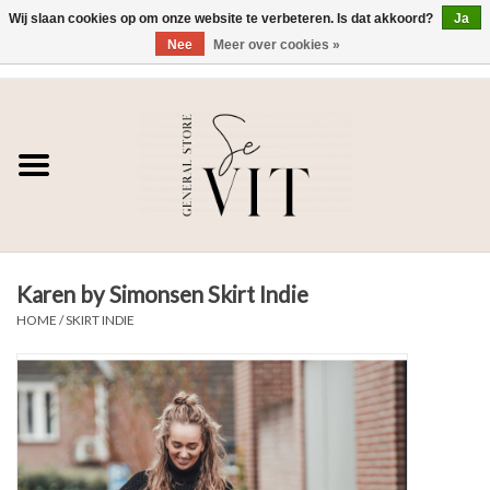
Wij slaan cookies op om onze website te verbeteren. Is dat akkoord?
Ja
Nee
Meer over cookies »
0 Artikelen - €0,00
Home
SE VIT
DAMES
Karen by Simonsen Skirt Indie
HEREN
HOME
/
SKIRT INDIE
WONEN
SALE DAMES
SALE HEREN