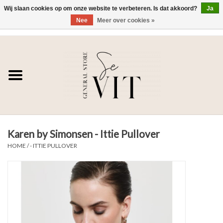
Wij slaan cookies op om onze website te verbeteren. Is dat akkoord?
Ja
Nee
Meer over cookies »
0 Artikelen - €0,00
Home
SE VIT
DAMES
Karen by Simonsen - Ittie Pullover
HEREN
HOME
/
- ITTIE PULLOVER
WONEN
SALE DAMES
SALE HEREN