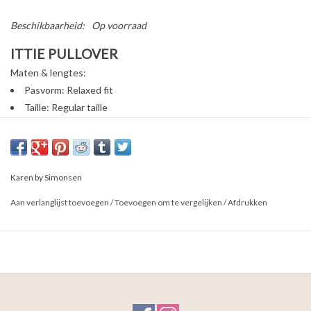
Beschikbaarheid:
Op voorraad
ITTIE PULLOVER
Maten & lengtes:
Pasvorm: Relaxed fit
Taille: Regular taille
Lengte: Korte lengte
Lengte 53 cm komt overeen met maat XS
Samenstelling : 50% Katoen, 35% Acryl, 5% Wol, 5% Polyamide,
3% Alpaca, 2% Metaal garen
Karen by Simonsen
Materiaal & verzorging:
Aan verlanglijst toevoegen
/
Toevoegen om te vergelijken
/
Afdrukken