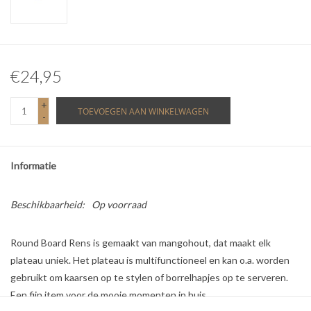
€24,95
+
TOEVOEGEN AAN WINKELWAGEN
-
Informatie
Beschikbaarheid:
Op voorraad
Round Board Rens is gemaakt van mangohout, dat maakt elk
plateau uniek. Het plateau is multifunctioneel en kan o.a. worden
gebruikt om kaarsen op te stylen of borrelhapjes op te serveren.
Een fijn item voor de mooie momenten in huis