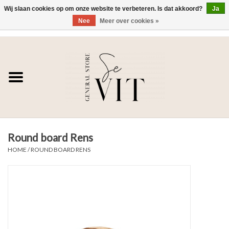
Wij slaan cookies op om onze website te verbeteren. Is dat akkoord?
Ja
Nee
Meer over cookies »
0 Artikelen - €0,00
Home
SE VIT
DAMES
Round board Rens
HEREN
HOME
/
ROUND BOARD RENS
WONEN
SALE DAMES
SALE HEREN