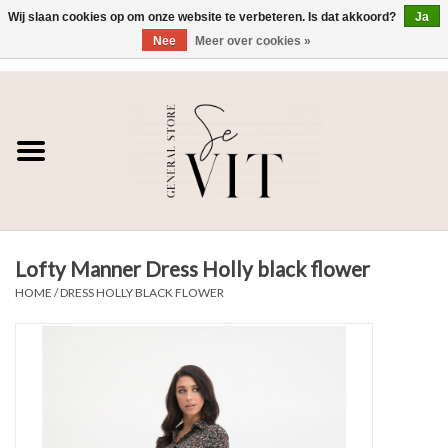
Wij slaan cookies op om onze website te verbeteren. Is dat akkoord?
Ja
Nee
Meer over cookies »
0 Artikelen - €0,00
Home
SE VIT
DAMES
Lofty Manner Dress Holly black flower
HEREN
HOME
/
DRESS HOLLY BLACK FLOWER
WONEN
SALE DAMES
SALE HEREN