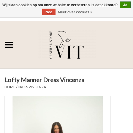
Wij slaan cookies op om onze website te verbeteren. Is dat akkoord?
Ja
Nee
Meer over cookies »
0 Artikelen - €0,00
Home
SE VIT
DAMES
Lofty Manner Dress Vincenza
HEREN
HOME
/
DRESS VINCENZA
WONEN
SALE DAMES
SALE HEREN