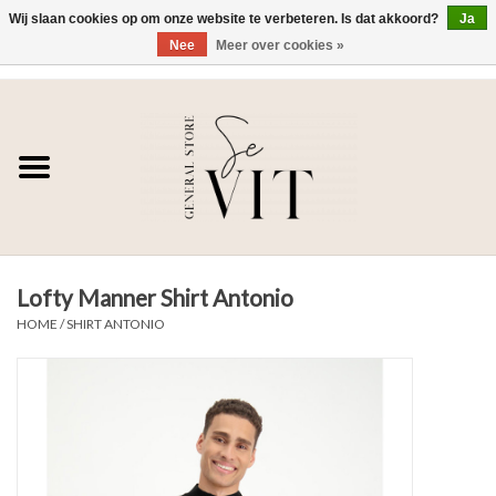
Wij slaan cookies op om onze website te verbeteren. Is dat akkoord?
Ja
Nee
Meer over cookies »
0 Artikelen - €0,00
Home
SE VIT
DAMES
Lofty Manner Shirt Antonio
HEREN
HOME
/
SHIRT ANTONIO
WONEN
SALE DAMES
SALE HEREN