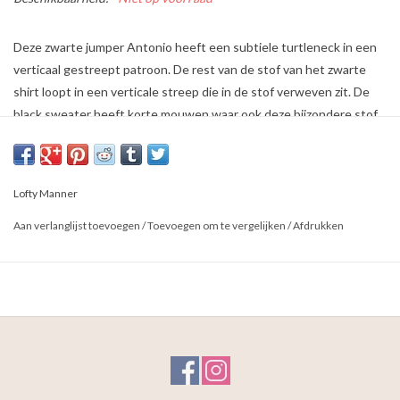
Deze zwarte jumper Antonio heeft een subtiele turtleneck in een
verticaal gestreept patroon. De rest van de stof van het zwarte
shirt loopt in een verticale streep die in de stof verweven zit. De
black sweater heeft korte mouwen waar ook deze bijzondere stof
in terug te vinden is.
100% Acrylic
Het model is 1.85m en draagt maat M.
Lofty Manner
Aan verlanglijst toevoegen
/
Toevoegen om te vergelijken
/
Afdrukken