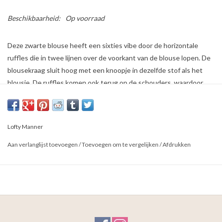
Beschikbaarheid:
Op voorraad
Deze zwarte blouse heeft een sixties vibe door de horizontale
ruffles die in twee lijnen over de voorkant van de blouse lopen. De
blousekraag sluit hoog met een knoopje in dezelfde stof als het
blousje. De ruffles komen ook terug op de schouders, waardoor
het accent van de black blouse ligt aan de bovenzijde. De polyester
see-through stof van de zwarte top valt los rondom het lichaam en
heeft een kleine klokmouw aan de pols.
Lofty Manner
100% Polyester
Het model is 1.75m en draagt maat XS.
Aan verlanglijst toevoegen
/
Toevoegen om te vergelijken
/
Afdrukken