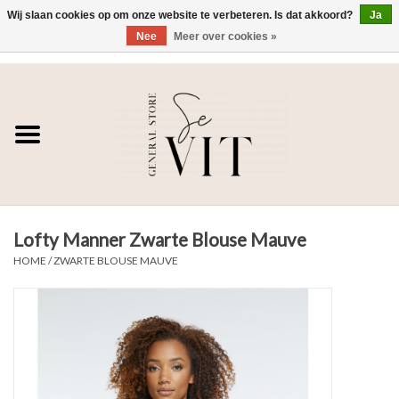
Wij slaan cookies op om onze website te verbeteren. Is dat akkoord?
Ja
Nee
Meer over cookies »
0 Artikelen - €0,00
Home
SE VIT
DAMES
Lofty Manner Zwarte Blouse Mauve
HEREN
HOME
/
ZWARTE BLOUSE MAUVE
WONEN
SALE DAMES
SALE HEREN