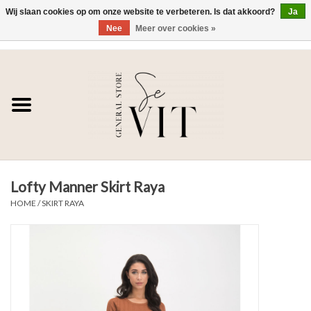
Wij slaan cookies op om onze website te verbeteren. Is dat akkoord?
Ja
Nee
Meer over cookies »
0 Artikelen - €0,00
Home
SE VIT
DAMES
Lofty Manner Skirt Raya
HEREN
HOME
/
SKIRT RAYA
WONEN
SALE DAMES
SALE HEREN