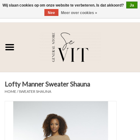
Wij slaan cookies op om onze website te verbeteren. Is dat akkoord?
Ja
Nee
Meer over cookies »
0 Artikelen - €0,00
Home
SE VIT
DAMES
Lofty Manner Sweater Shauna
HEREN
HOME
/
SWEATER SHAUNA
WONEN
SALE DAMES
SALE HEREN