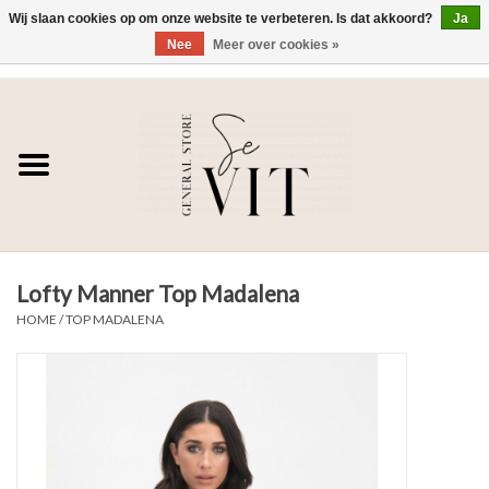
Wij slaan cookies op om onze website te verbeteren. Is dat akkoord?
Ja
Nee
Meer over cookies »
0 Artikelen - €0,00
Home
SE VIT
DAMES
Lofty Manner Top Madalena
HEREN
HOME
/
TOP MADALENA
WONEN
SALE DAMES
SALE HEREN