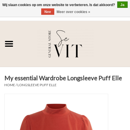
Wij slaan cookies op om onze website te verbeteren. Is dat akkoord?
Ja
Nee
Meer over cookies »
0 Artikelen - €0,00
Home
SE VIT
DAMES
My essential Wardrobe Longsleeve Puff Elle
HEREN
HOME
/
LONGSLEEVE PUFF ELLE
WONEN
SALE DAMES
SALE HEREN