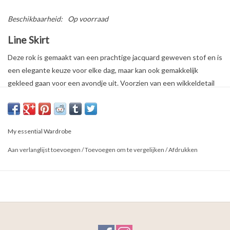
Beschikbaarheid:
Op voorraad
Line Skirt
Deze rok is gemaakt van een prachtige jacquard geweven stof en is
een elegante keuze voor elke dag, maar kan ook gemakkelijk
gekleed gaan voor een avondje uit. Voorzien van een wikkeldetail
en een asymmetrisch silhouet.
Pasvorm: A-shape
Lengte: Midi lengte
My essential Wardrobe
Samenstelling : 75% Viscose, 25% Polyester
Aan verlanglijst toevoegen
/
Toevoegen om te vergelijken
/
Afdrukken
Materiaal & verzorging: