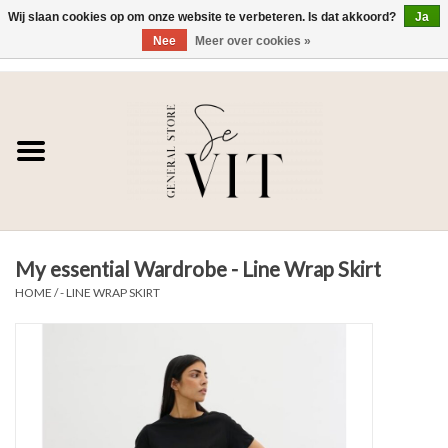
Wij slaan cookies op om onze website te verbeteren. Is dat akkoord?
Ja
Nee
Meer over cookies »
0 Artikelen - €0,00
Home
SE VIT
DAMES
My essential Wardrobe - Line Wrap Skirt
HEREN
HOME
/
- LINE WRAP SKIRT
WONEN
SALE DAMES
SALE HEREN