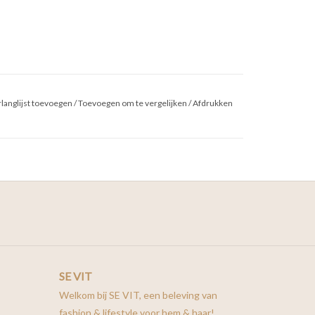
langlijst toevoegen
/
Toevoegen om te vergelijken
/
Afdrukken
SE VIT
Welkom bij SE VIT, een beleving van
fashion & lifestyle voor hem & haar!