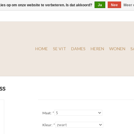
kies op om onze website te verbeteren. Is dat akkoord?
Ja
Nee
Meer 
HOME
SE VIT
DAMES
HEREN
WONEN
S
ss
Maat:
*
Kleur:
*