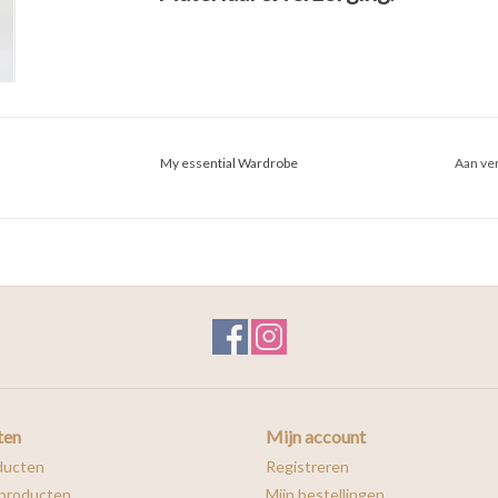
My essential Wardrobe
Aan ver
ten
Mijn account
ducten
Registreren
producten
Mijn bestellingen