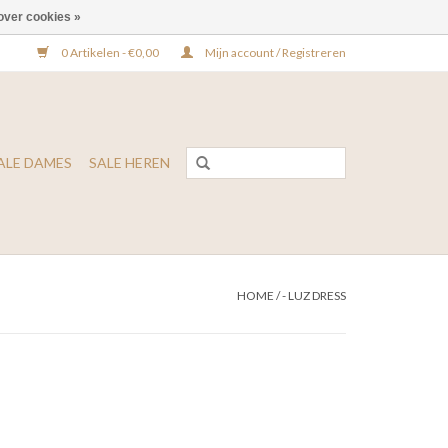
over cookies »
0 Artikelen - €0,00
Mijn account / Registreren
ALE DAMES
SALE HEREN
HOME
/
- LUZ DRESS