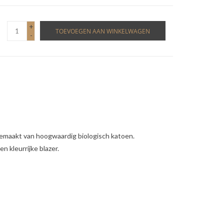
+
TOEVOEGEN AAN WINKELWAGEN
-
 gemaakt van hoogwaardig biologisch katoen.
n kleurrijke blazer.