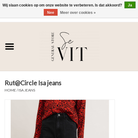
Wij slaan cookies op om onze website te verbeteren. Is dat akkoord?
Ja
Nee
Meer over cookies »
0 Artikelen - €0,00
Home
SE VIT
DAMES
Rut@Circle Isa jeans
HEREN
HOME
/
ISA JEANS
WONEN
SALE DAMES
SALE HEREN