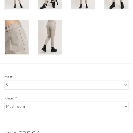
Maat:
*
Kleur:
*