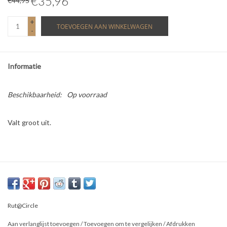
€35,96
€44,95
+
TOEVOEGEN AAN WINKELWAGEN
-
Informatie
Beschikbaarheid:
Op voorraad
Valt groot uit.
Rut@Circle
Aan verlanglijst toevoegen
/
Toevoegen om te vergelijken
/
Afdrukken