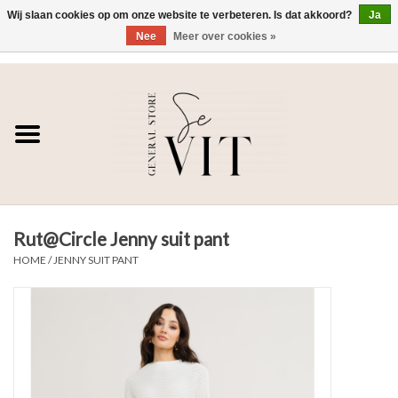
Wij slaan cookies op om onze website te verbeteren. Is dat akkoord?
Ja
Nee
Meer over cookies »
0 Artikelen - €0,00
Home
SE VIT
DAMES
Rut@Circle Jenny suit pant
HEREN
HOME
/
JENNY SUIT PANT
WONEN
SALE DAMES
SALE HEREN